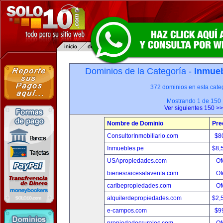
Dominios de la Categoría -
Inmueb
372 dominios en esta categ
Mostrando 1 de 150
Ver siguientes 150 >>
Nombre de Dominio
Pre
ConsultorInmobiliario.com
$8
Inmuebles.pe
$8,
USApropiedades.com
Of
bienesraicesalaventa.com
Of
caribepropiedades.com
Of
alquilerdepropiedades.com
$2,
e-campos.com
$9