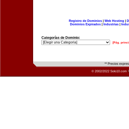
Registro de Dominios
|
Web Hosting
|
D
Dominios Expirados
|
Industrias
|
Indu
Categorías de Dominio:
[Pág. princi
** Precios expre
© 2002/2022 Solo10.com