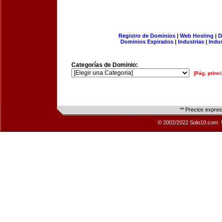
Registro de Dominios
|
Web Hosting
|
D
Dominios Expirados
|
Industrias
|
Indu
Categorías de Dominio:
[Pág. princi
** Precios expre
© 2002/2022 Solo10.com