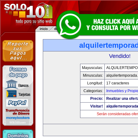
alquilertempora
Vendido!
Mayusculas:
ALQUILERTEMP
Minusculas:
alquilertemporada
Longitud:
17 caracteres
Categorias:
Inmuebles y Propi
Precio:
Realizar una ofert
Visitar!
alquilertemporad
Serán consideradas ofer