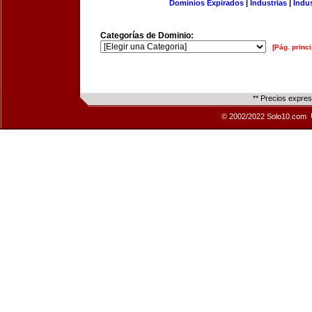
Dominios Expirados
|
Industrias
|
Indu
Categorías de Dominio:
[Pág. princi
** Precios expre
© 2002/2022 Solo10.com