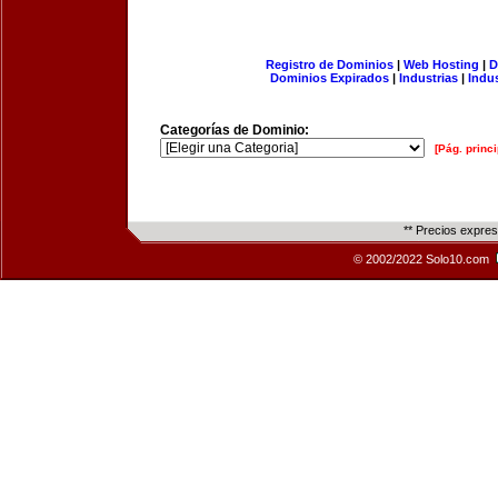
Registro de Dominios
|
Web Hosting
|
D
Dominios Expirados
|
Industrias
|
Indu
Categorías de Dominio:
[Pág. princi
** Precios expre
© 2002/2022 Solo10.com