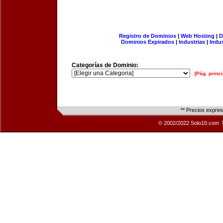
Registro de Dominios
|
Web Hosting
|
D
Dominios Expirados
|
Industrias
|
Indu
Categorías de Dominio:
[Pág. princi
** Precios expre
© 2002/2022 Solo10.com