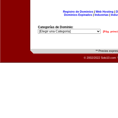
Registro de Dominios
|
Web Hosting
|
D
Dominios Expirados
|
Industrias
|
Indu
Categorías de Dominio:
[Pág. princi
** Precios expre
© 2002/2022 Solo10.com