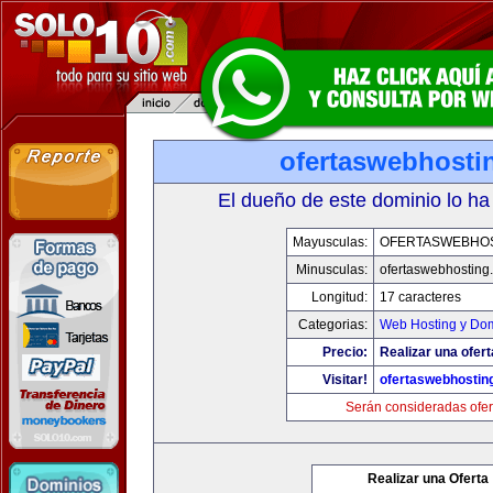
ofertaswebhosti
El dueño de este dominio lo ha
Mayusculas:
OFERTASWEBHO
Minusculas:
ofertaswebhosting
Longitud:
17 caracteres
Categorias:
Web Hosting y Do
Precio:
Realizar una ofert
Visitar!
ofertaswebhostin
Serán consideradas ofer
Realizar una Oferta