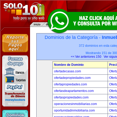
Dominios de la Categoría -
Inmueb
372 dominios en esta categ
Mostrando 151 de 30
<< Ver anteriores 150
Ver sigui
Nombre de Dominio
Prec
ofertadecasas.com
Ofert
ofertadepropiedades.com
Ofert
ofertapropiedades.com
Ofert
ofertasdeapartamentos.com
Ofert
ofertaspropiedades.com
Ofert
operacionesinmobiliarias.com
Ofert
oportunidadinmobiliaria.com
Ofert