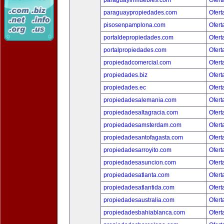
paraguayinmuebles.com
Ofert
paraguaypropiedades.com
Ofert
pisosenpamplona.com
Ofert
portaldepropiedades.com
Ofert
portalpropiedades.com
Ofert
propiedadcomercial.com
Ofert
propiedades.biz
Ofert
propiedades.ec
Ofert
propiedadesalemania.com
Ofert
propiedadesaltagracia.com
Ofert
propiedadesamsterdam.com
Ofert
propiedadesantofagasta.com
Ofert
propiedadesarroyito.com
Ofert
propiedadesasuncion.com
Ofert
propiedadesatlanta.com
Ofert
propiedadesatlantida.com
Ofert
propiedadesaustralia.com
Ofert
propiedadesbahiablanca.com
Ofert